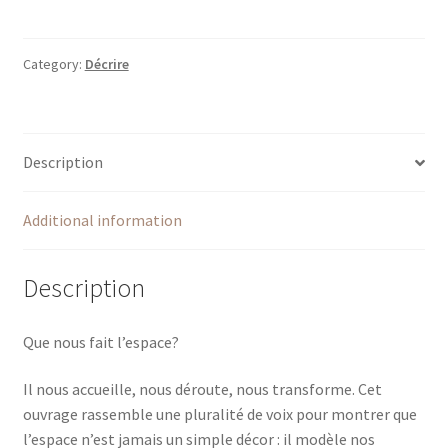
fait
l'espace?
L'anthropologue
Category:
Décrire
et
le
spatial
Description
turn
quantity
Additional information
Description
Que nous fait l’espace?
Il nous accueille, nous déroute, nous transforme. Cet
ouvrage rassemble une pluralité de voix pour montrer que
l’espace n’est jamais un simple décor : il modèle nos