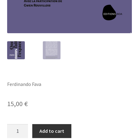
Ferdinando Fava
15,00
€
Que
Add to cart
nous