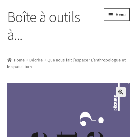
Boîte à outils
Skip
Skip
Menu
to
to
navigation
content
à...
Home
Home
Décrire
Que nous fait l’espace? L’anthropologue et
le spatial turn
Association Boa
Editions Boa
Mon compte
Mon panier
Page d’exemple